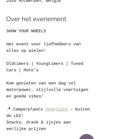
2020 Antwerpen, België
Over het evenement
SHOW YOUR WHEELS 
Het event voor liefhebbers van 
alles op wielen! 
Oldtimers | Youngtimers | Tuned 
Cars | Moto’s 
Kom genieten van een dag vol 
motorpower, stijlvolle voertuigen 
en goede vibes!
📍 Camperplaats 
Vogelzang
 – buiten 
de LEZ!
Snacks, drank & ijsjes aan 
eerlijke prijzen 